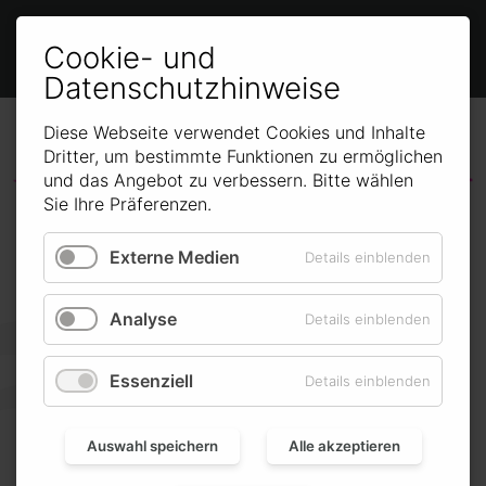


Cookie- und
Datenschutzhinweise
Diese Webseite verwendet Cookies und Inhalte
… zurück

Dritter, um bestimmte Funktionen zu ermöglichen
und das Angebot zu verbessern. Bitte wählen
Sie Ihre Präferenzen.
Teilen Sie diesen Inhalt über:
Externe Medien
Details einblenden
Analyse
Details einblenden
Essenziell
Details einblenden
Auswahl speichern
Alle akzeptieren