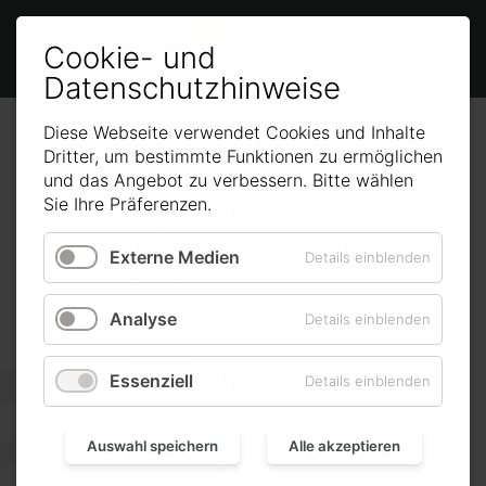


Cookie- und
Datenschutzhinweise
Prokon-Stories: Dr.
Diese Webseite verwendet Cookies und Inhalte
Dritter, um bestimmte Funktionen zu ermöglichen
Claudia Eßer-Scherbeck
und das Angebot zu verbessern. Bitte wählen
& Dipl.-Ing. Ulrich
Sie Ihre Präferenzen.
Scherbeck, Scherbeck
Externe Medien
Details einblenden
Energy Group
Analyse
Details einblenden
Essenziell
Details einblenden
Auswahl speichern
Alle akzeptieren