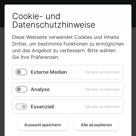


Cookie- und
Datenschutzhinweise
Prokon-Stories:
Diese Webseite verwendet Cookies und Inhalte
Dritter, um bestimmte Funktionen zu ermöglichen
Geschichten aus der
und das Angebot zu verbessern. Bitte wählen
Prokon-Welt
Sie Ihre Präferenzen.
Der Nachhaltigkeit mit
Externe Medien
Details einblenden
Videobotschaften ein Gesicht
geben
Analyse
Details einblenden
Mit einem Video-Projekt möchten wir von Prokon der
Essenziell
Details einblenden
genossenschaftlich betriebenen Energiewende ein
Gesicht geben. Auf der Website Der-Prokon-Weg.de
Auswahl speichern
Alle akzeptieren
sind kontinuierlich neue Videos aus diesem Projekt